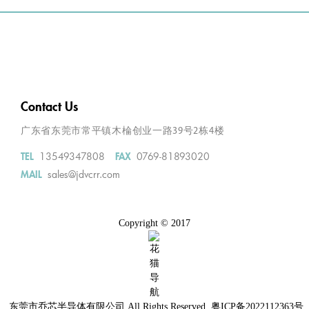
±30
10~40KHZ
50
535
TO-247
10~40KHZ
40
468
TO-247
15~40KHZ
60
833
Contact Us
±30
15~40KHZ
40
535
广东省东莞市常平镇木棆创业一路39号2栋4楼
13549347808
0769-81893020
TEL
FAX
±30
15~40KHZ
30
468
sales@jdvcrr.com
MAIL
±30
1~10KHZ
40
468
Copyright © 2017
±30
1~10KHZ
25
365
±30
1~10KHZ
15
300
±30
1~20KHZ
75
833
东莞市乔芯半导体有限公司
All Rights Reserved.
粤ICP备2022112363号