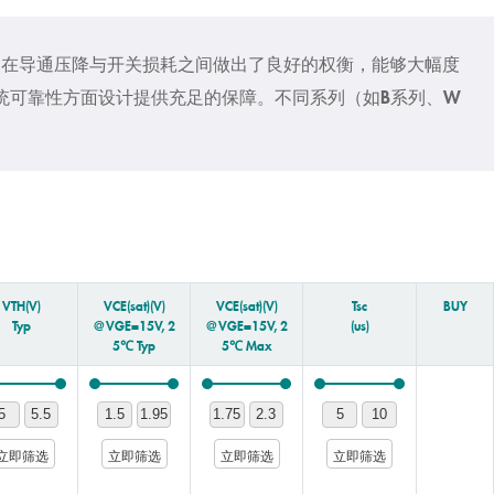
产品。在导通压降与开关损耗之间做出了良好的权衡，能够大幅度
统可靠性方面设计提供充足的保障。不同系列（如B系列、W
VTH(V)
VCE(sat)(V)
VCE(sat)(V)
Tsc
BUY
Typ
@VGE=15V, 2
@VGE=15V, 2
(us)
5℃ Typ
5℃ Max
立即筛选
立即筛选
立即筛选
立即筛选