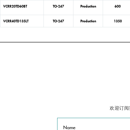
VCRR20TD60BT
TO-247
Production
600
VCRR40TD135LT
TO-247
Production
1350
VCRR25TD135LT
TO-247
Production
1350
VCRR15TD135LT
TO-247
Production
1350
VCRR75TD120WT
TO-247
Production
1200
VCRR50TD120WT
TO-247
Production
1200
VCRR40TD120WT
TO-247
Production
1200
欢迎订阅
VCRR25TD120WT
TO-247
Production
1200
VCRR75TD120VT
TO-247
Production
1200
Name