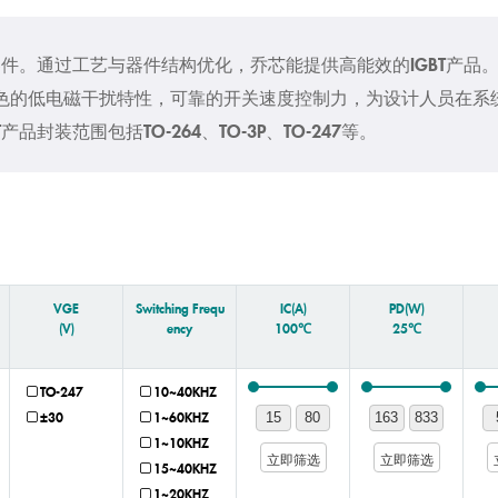
GBT器件。通过工艺与器件结构优化，乔芯能提供高能效的IGBT
色的低电磁干扰特性，可靠的开关速度控制力，为设计人员在系
产品封装范围包括TO-264、TO-3P、TO-247等。
VGE
Switching Frequ
IC(A)
PD(W)
(V)
ency
100℃
25℃
TO-247
10~40KHZ
±30
1~60KHZ
1~10KHZ
立即筛选
立即筛选
15~40KHZ
1~20KHZ