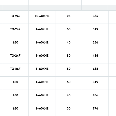
TO-247
10~40KHZ
25
365
TO-247
1~60KHZ
60
319
±30
1~60KHZ
40
286
TO-247
1~60KHZ
80
416
TO-247
1~60KHZ
80
468
±30
1~60KHZ
60
319
±30
1~60KHZ
40
286
±30
1~60KHZ
30
176