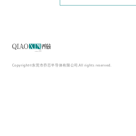
VCRR50TD120VT
TO-247
Production
1200
VCRR40TD120VT
TO-247
Production
1200
VCRR60TD120UT
TO-247
Production
1200
VCRR40TD120UT
TO-247
Production
1200
Copyright©东莞市乔芯半导体有限公司.All rights reserved.
VCRR30TD120UT
TO-247
Production
1200
VCRR40TD120LT
TO-247
Production
1200
VCRR25TD120LT
TO-247
Production
1200
VCRR15TD120LT
TO-247
Production
1200
VCRR75TD120BT
TO-247
Production
1200