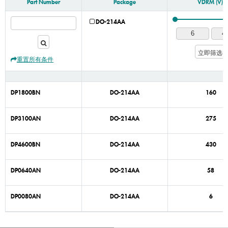
Part Number
Package
VDRM (V)
DO-214AA
立即筛选
重置所有条件
DP1800BN
DO-214AA
160
DP3100AN
DO-214AA
275
DP4600BN
DO-214AA
430
DP0640AN
DO-214AA
58
DP0080AN
DO-214AA
6