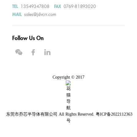
13549347808
0769-81893020
TEL
FAX
sales@jdvcrr.com
MAIL
Follow Us On
Copyright © 2017
东莞市乔芯半导体有限公司
All Rights Reserved.
粤ICP备2022112363
号