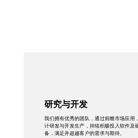
研究与开发
我们
拥有优秀的团队，通过前瞻市场应用
计研发与开发生产，持续积极投入软件及
备，满足并超越客户的需求与期待。