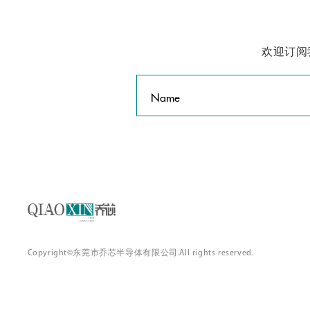
欢迎订阅
Name
Copyright©东莞市乔芯半导体有限公司.All rights reserved.