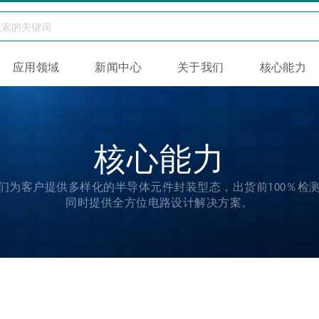
应用领域
新闻中心
关于我们
核心能力
核心能力
们为客户提供多样化的半导体元件封装型态，出货前100％检
同时提供全方位电路设计解决方案。