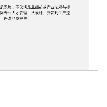
质系统，不仅满足且能超越产业法规与标
际专业人才管理，从设计、开发到生产流
，严谨品质把关。