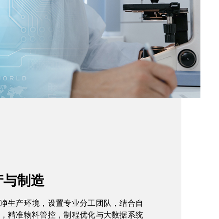
产与制造
净生产环境，设置专业分工团队，结合自
，精准物料管控，制程优化与大数据系统