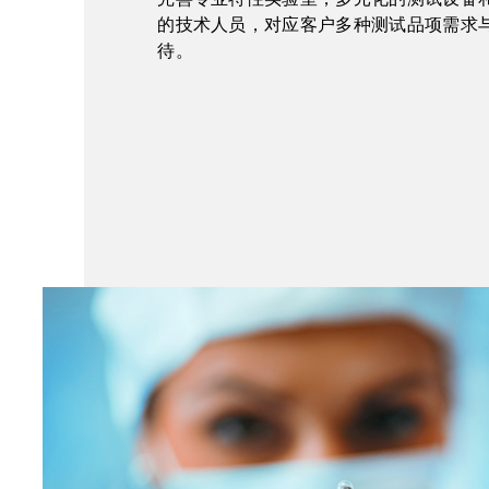
完善专业特性实验室，多元化的测试设备
的技术人员，对应客户多种测试品项需求
待。