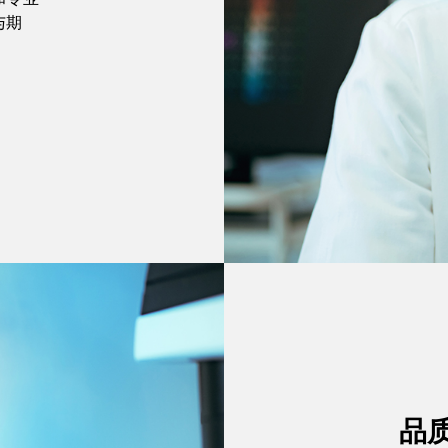
和专业
与期
品