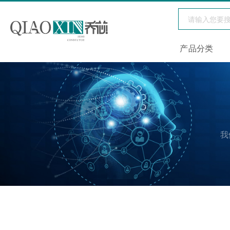
产品分类
我