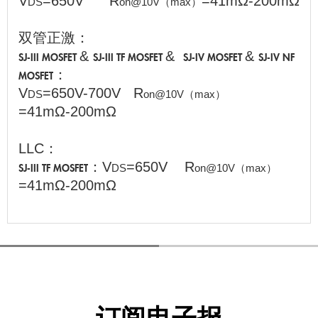
V
=650V R
=41mΩ-200mΩ
DS
on@10V（max）
双管正激：
&
&
&
SJ-III MOSFET
SJ-III TF MOSFET
SJ-IV MOSFET
SJ-IV NF
：
MOSFET
V
=650V-700V R
DS
on@10V（max）
=41mΩ-200mΩ
LLC：
：V
=650V R
DS
on@10V（max）
SJ-III TF MOSFET
=41mΩ-200mΩ
订阅电子报