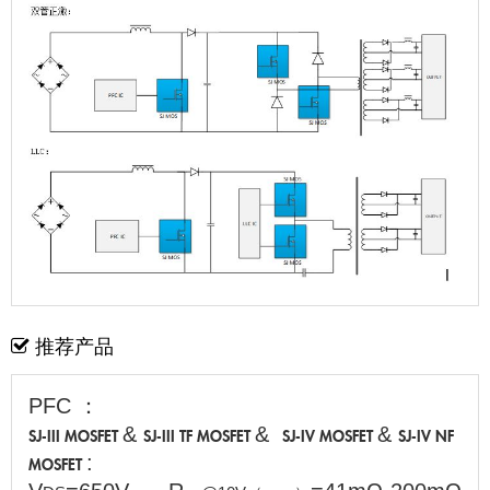
推荐产品
PFC ：
&
&
&
SJ-III MOSFET
SJ-III TF MOSFET
SJ-IV MOSFET
SJ-IV NF
:
MOSFET