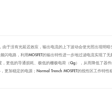
中，由于没有光延迟效应，输出电流的上下波动会使光照出现明
频闪电路，利用MOSFET的输出特性进一步地过滤电流实现了无
有更快的开关速度，更低的导通损耗、极低的栅极电荷（Qg），从而降
加稳定的电源；Normal Trench MOSFET的线性区工