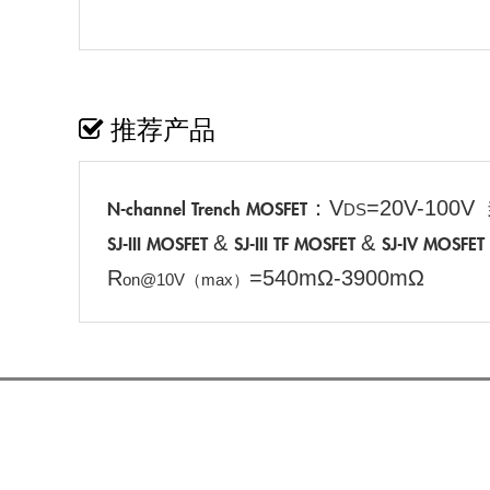
推荐产品
：V
=20V-100V
N-channel Trench MOSFET
DS
&
&
SJ-III MOSFET
SJ-III TF MOSFET
SJ-IV MOSFET
R
=540mΩ-3900mΩ
on@10V（max）