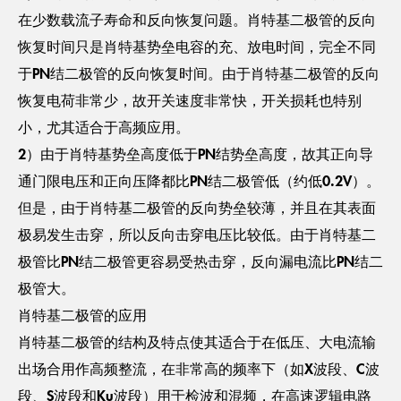
在少数载流子寿命和反向恢复问题。肖特基二极管的反向
恢复时间只是肖特基势垒电容的充、放电时间，完全不同
于PN结二极管的反向恢复时间。由于肖特基二极管的反向
恢复电荷非常少，故开关速度非常快，开关损耗也特别
小，尤其适合于高频应用。
2）由于肖特基势垒高度低于PN结势垒高度，故其正向导
通门限电压和正向压降都比PN结二极管低（约低0.2V）。
但是，由于肖特基二极管的反向势垒较薄，并且在其表面
极易发生击穿，所以反向击穿电压比较低。由于肖特基二
极管比PN结二极管更容易受热击穿，反向漏电流比PN结二
极管大。
肖特基二极管的应用
肖特基二极管的结构及特点使其适合于在低压、大电流输
出场合用作高频整流，在非常高的频率下（如X波段、C波
段、S波段和Ku波段）用于检波和混频，在高速逻辑电路