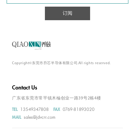
订阅
Copyright©东莞市乔芯半导体有限公司.All rights reserved.
Contact Us
广东省东莞市常平镇木棆创业一路39号2栋4楼
13549347808
0769-81893020
TEL
FAX
sales@jdvcrr.com
MAIL