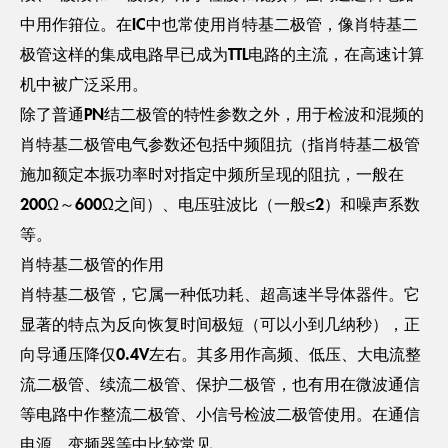
中用作箝位。在IC中也常使用肖特基二极管，像肖特基二
极管这样的集成电路早已成为TTL电路的主流，在高速计算
机中被广泛采用。
除了普通PN结二极管的特性参数之外，用于检波和混频的
肖特基二极管电气参数还包括中频阻抗（指肖特基二极管
施加额定本振功率时对指定中频所呈现的阻抗，一般在
200Ω～600Ω之间）、电压驻波比（一般≤2）和噪声系数
等。
肖特基二极管的作用
肖特基二极管，它属一种低功耗、超高速半导体器件。它
显著的特点为反向恢复时间极短（可以小到几纳秒），正
向导通压降仅0.4V左右。其多用作高频、低压、大电流整
流二极管、续流二极管、保护二极管，也有用在微波通信
等电路中作整流二极管、小信号检波二极管使用。在通信
电源、变频器等中比较常见。